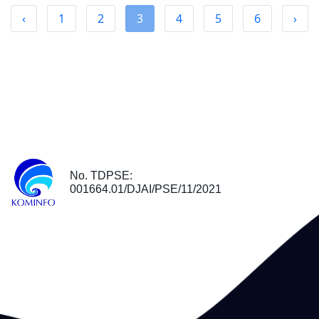
‹
1
2
3
4
5
6
›
No. TDPSE:
001664.01/DJAI/PSE/11/2021