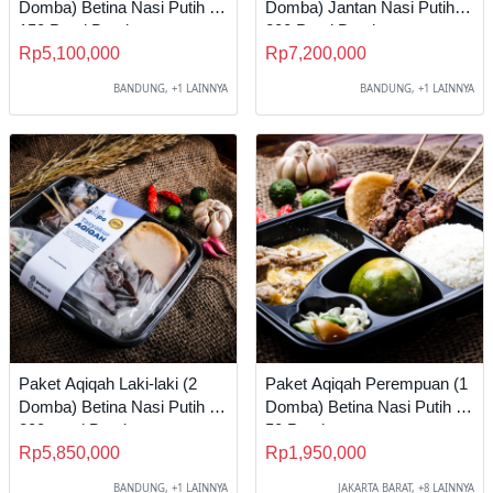
Domba) Betina Nasi Putih B
Domba) Jantan Nasi Putih C
150 Porsi Bandung
200 Porsi Bandung
Rp5,100,000
Rp7,200,000
BANDUNG, +1 LAINNYA
BANDUNG, +1 LAINNYA
Paket Aqiqah Laki-laki (2
Paket Aqiqah Perempuan (1
Domba) Betina Nasi Putih C
Domba) Betina Nasi Putih A
200 porsi Bandung
50 Porsi
Rp5,850,000
Rp1,950,000
BANDUNG, +1 LAINNYA
JAKARTA BARAT, +8 LAINNYA