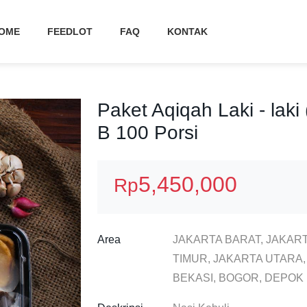
OME
FEEDLOT
FAQ
KONTAK
Paket Aqiqah Laki - lak
B 100 Porsi
5,450,000
Rp
Area
JAKARTA BARAT, JAKART
TIMUR, JAKARTA UTARA
BEKASI, BOGOR, DEPOK