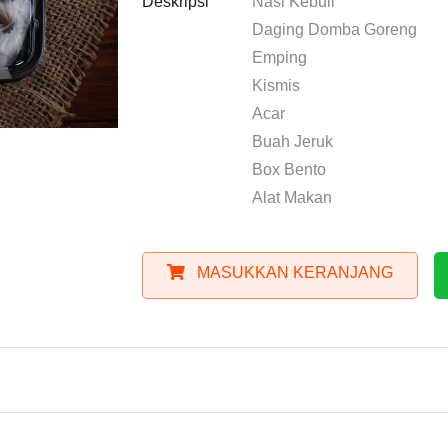
Deskripsi
Nasi Kebuli
Daging Domba Goreng
Emping
Kismis
Acar
Buah Jeruk
Box Bento
Alat Makan
MASUKKAN KERANJANG