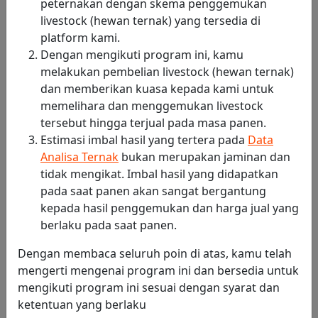
peternakan dengan skema penggemukan
livestock (hewan ternak) yang tersedia di
Harga Jual
Rp25,928,000
platform kami.
Dengan mengikuti program ini, kamu
melakukan pembelian livestock (hewan ternak)
MASUKKAN
CHAT
dan memberikan kuasa kepada kami untuk
KERANJANG
PENJUAL
memelihara dan menggemukan livestock
tersebut hingga terjual pada masa panen.
Estimasi imbal hasil yang tertera pada
Data
Analisa Ternak
bukan merupakan jaminan dan
tidak mengikat. Imbal hasil yang didapatkan
Penilaian Produk
(0 Penilaian)
pada saat panen akan sangat bergantung
kepada hasil penggemukan dan harga jual yang
Belum ada penilaian
berlaku pada saat panen.
Dengan membaca seluruh poin di atas, kamu telah
mengerti mengenai program ini dan bersedia untuk
mengikuti program ini sesuai dengan syarat dan
ketentuan yang berlaku