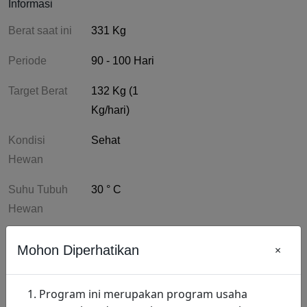
Informasi
Berat saat ini
331 Kg
Periode
90 - 100 Hari
Target Berat
132 Kg (1
Kg/hari)
Kondisi
Sehat
Hewan
Suhu Tubuh
30 ° C
Hewan
Peternak
Mohon Diperhatikan
×
Estimasi
Program ini merupakan program usaha
Bagi Hasil
2.96 %