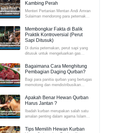
Kambing Perah
Menteri Pertanian Mentan Andi Amran
Sulaiman mendorong para peternak
kambing perah dan susu untuk me
Membongkar Fakta di Balik
Praktik Kontroversial (Perut
Sapi Ditusuk)
Di dunia peternakan, perut sapi yang
ditusuk untuk mengeluarkan gas
metana merupakan praktik yang ta
Bagaimana Cara Menghitung
Pembagian Daging Qurban?
Bagi para panitia qurban yang bertugas
memotong dan mendistribusikan
daging, sangat penting untuk me
Apakah Benar Hewan Qurban
Harus Jantan ?
Ibadah kurban merupakan salah satu
amalan penting dalam agama Islam
yang dilaksanakan pada Hari Raya
Tips Memilih Hewan Kurban