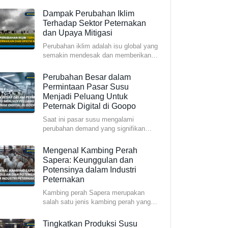
rela menempuh perjalanan jauh
Dampak Perubahan Iklim
Terhadap Sektor Peternakan
dan Upaya Mitigasi
Perubahan iklim adalah isu global yang
semakin mendesak dan memberikan
dampak signifikan terhadap be
Perubahan Besar dalam
Permintaan Pasar Susu
Menjadi Peluang Untuk
Peternak Digital di Goopo
Saat ini pasar susu mengalami
perubahan demand yang signifikan
Permintaan untuk susu kental manis
me
Mengenal Kambing Perah
Sapera: Keunggulan dan
Potensinya dalam Industri
Peternakan
Kambing perah Sapera merupakan
salah satu jenis kambing perah yang
sedang naik daun di kalangan pete
Tingkatkan Produksi Susu