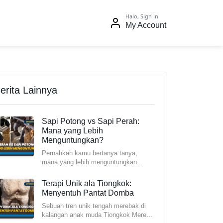
Halo, Sign in
My Account
erita Lainnya
Sapi Potong vs Sapi Perah:
Mana yang Lebih
Menguntungkan?
Pernahkah kamu bertanya tanya,
mana yang lebih menguntungkan
antara beternak sapi potong atau sapi
p
Terapi Unik ala Tiongkok:
Menyentuh Pantat Domba
Sebuah tren unik tengah merebak di
kalangan anak muda Tiongkok Mereka