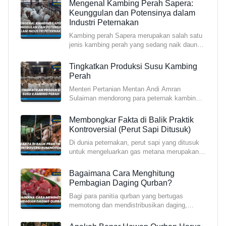
Mengenal Kambing Perah Sapera:
Keunggulan dan Potensinya dalam
Industri Peternakan
Kambing perah Sapera merupakan salah satu
jenis kambing perah yang sedang naik daun di
kalangan pete
Tingkatkan Produksi Susu Kambing
Perah
Menteri Pertanian Mentan Andi Amran
Sulaiman mendorong para peternak kambing
perah dan susu untuk me
Membongkar Fakta di Balik Praktik
Kontroversial (Perut Sapi Ditusuk)
Di dunia peternakan, perut sapi yang ditusuk
untuk mengeluarkan gas metana merupakan
praktik yang ta
Bagaimana Cara Menghitung
Pembagian Daging Qurban?
Bagi para panitia qurban yang bertugas
memotong dan mendistribusikan daging,
sangat penting untuk me