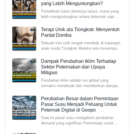
yang Lebih Menguntungkan?
Pernahkah kamu bertanya tanya, mana yang
lebih menguntungkan antara beternak sapi
potong atau sapi p
Terapi Unik ala Tiongkok: Menyentuh
Pantat Domba
Sebuah tren unik tengah merebak di kalangan
anak muda Tiongkok Mereka rela menempuh
perjalanan jauh
Dampak Perubahan Iklim Terhadap
Sektor Peternakan dan Upaya
Mitigasi
Perubahan iklim adalah isu global yang
semakin mendesak dan memberikan dampak
signifikan terhadap be
Perubahan Besar dalam Permintaan
Pasar Susu Menjadi Peluang Untuk
Peternak Digital di Goopo
Saat ini pasar susu mengalami perubahan
demand yang signifikan Permintaan untuk
susu kental manis me